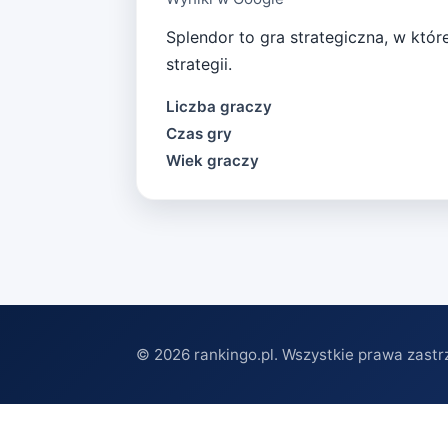
Splendor to gra strategiczna, w któr
strategii.
Liczba graczy
Czas gry
Wiek graczy
©
2026
rankingo.pl. Wszystkie prawa zastr