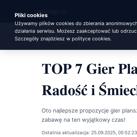
rankingo.
pl
Pliki cookies
Używamy plików cookies do zbierania anonimowych
działania serwisu. Możesz zaakceptować lub odrzuci
Szczegóły znajdziesz w
polityce cookies
.
Start
/
rozrywka
TOP 7 Gier Pla
Radość i Śmie
Oto najlepsze propozycje gier plans
zabawę na ten wyjątkowy czas!
Ostatnia aktualizacja:
25.09.2025, 05:52:2