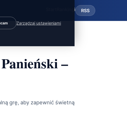
Start
Rankingi
RSS
Zarządzaj ustawieniami
ucam
Panieński –
alną grę, aby zapewnić świetną