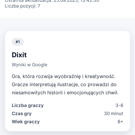
Ostatnia aktualizacja:
25.09.2025, 13:42:30
Liczba pozycji:
7
#
1
Dixit
Wyniki w Google
Gra, która rozwija wyobraźnię i kreatywność.
Gracze interpretują ilustracje, co prowadzi do
niesamowitych historii i emocjonujących chwil.
Liczba graczy
3-6
Czas gry
30 minut
Wiek graczy
8+