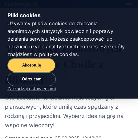
rankingo.
pl
Toggle
navigat
Pliki cookies
Używamy plików cookies do zbierania
Start
/
rozrywka
anonimowych statystyk odwiedzin i poprawy
działania serwisu. Możesz zaakceptować lub
TOP 7 Gier Planszowych
odrzucić użycie analitycznych cookies. Szczegóły
znajdziesz w
polityce cookies
.
na Wspólne Chwile z
Akceptuję
Bliskimi
Odrzucam
Zarządzaj ustawieniami
Oto zestawienie siedmiu najlepszych gier
planszowych, które umilą czas spędzany z
rodziną i przyjaciółmi. Wybierz idealną grę na
wspólne wieczory!