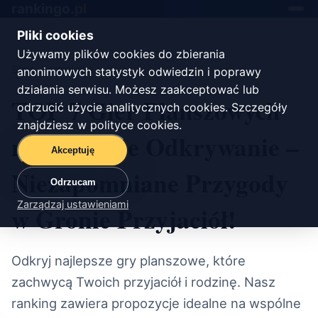
rankingo.
pl
Toggle
navigat
Pliki cookies
Używamy plików cookies do zbierania
Start
/
rozrywka
anonimowych statystyk odwiedzin i poprawy
działania serwisu. Możesz zaakceptować lub
TOP 7 Gier Planszowych
odrzucić użycie analitycznych cookies. Szczegóły
znajdziesz w
polityce cookies
.
na Wspólne Odkrywanie –
Akceptuję
Niezapomniane Przygody
Odrzucam
Zarządzaj ustawieniami
w Gronie Przyjaciół!
Odkryj najlepsze gry planszowe, które
zachwycą Twoich przyjaciół i rodzinę. Nasz
ranking zawiera propozycje idealne na wspólne