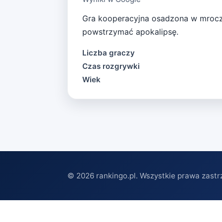
Gra kooperacyjna osadzona w mroczn
powstrzymać apokalipsę.
Liczba graczy
Czas rozgrywki
Wiek
©
2026
rankingo.pl. Wszystkie prawa zastr