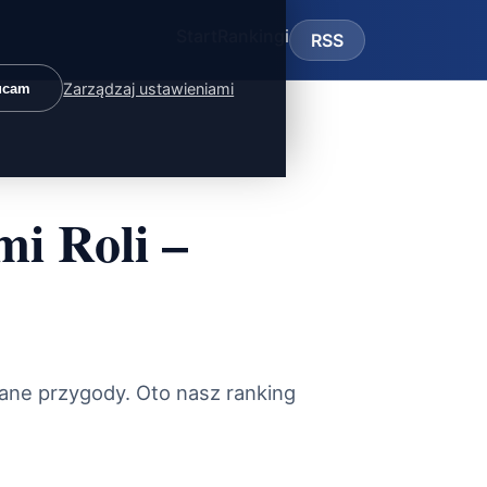
Start
Rankingi
RSS
Zarządzaj ustawieniami
ucam
i Roli –
iane przygody. Oto nasz ranking