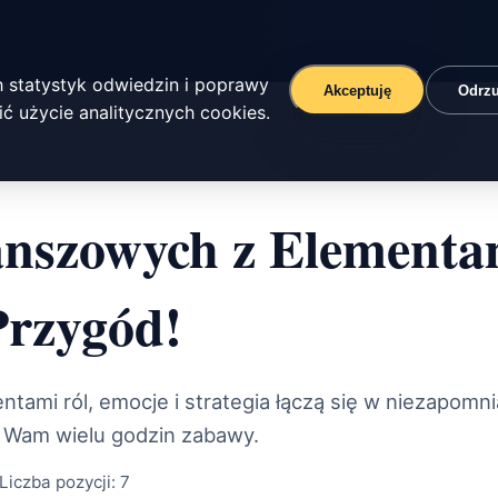
 statystyk odwiedzin i poprawy
Akceptuję
Odrz
ć użycie analitycznych cookies.
nszowych z Elementam
Przygód!
tami ról, emocje i strategia łączą się w niezapomn
y Wam wielu godzin zabawy.
Liczba pozycji:
7