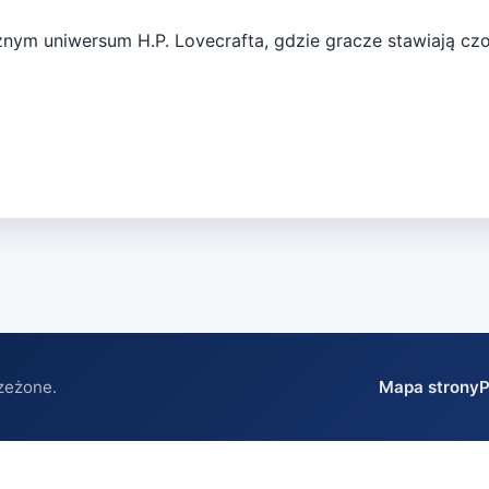
ym uniwersum H.P. Lovecrafta, gdzie gracze stawiają czoł
zeżone.
Mapa strony
P