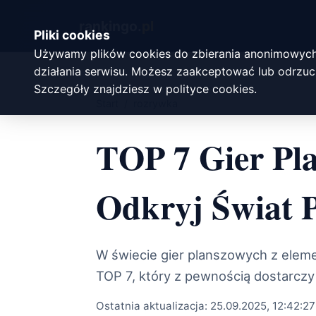
rankingo.
pl
Pliki cookies
Używamy plików cookies do zbierania anonimowych
działania serwisu. Możesz zaakceptować lub odrzuci
Szczegóły znajdziesz w
polityce cookies
.
Start
/
rozrywka
TOP 7 Gier Pla
Odkryj Świat 
W świecie gier planszowych z elemen
TOP 7, który z pewnością dostarcz
Ostatnia aktualizacja:
25.09.2025, 12:42:27