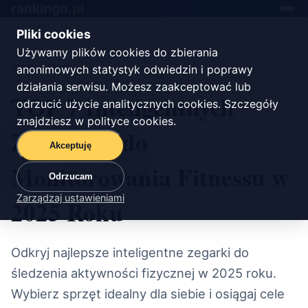
rankingo.
pl
Toggle
navigat
Pliki cookies
Używamy plików cookies do zbierania
Start
/
fitness
anonimowych statystyk odwiedzin i poprawy
działania serwisu. Możesz zaakceptować lub
TOP 7 Inteligentnych
odrzucić użycie analitycznych cookies. Szczegóły
znajdziesz w
polityce cookies
.
Zegarków do
Akceptuję
Monitorowania Fitnessu w
Odrzucam
Zarządzaj ustawieniami
2025 Roku
Odkryj najlepsze inteligentne zegarki do
śledzenia aktywności fizycznej w 2025 roku.
Wybierz sprzęt idealny dla siebie i osiągaj cele