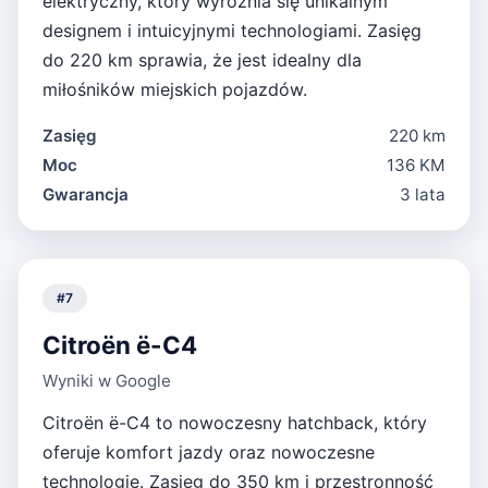
elektryczny, który wyróżnia się unikalnym
designem i intuicyjnymi technologiami. Zasięg
do 220 km sprawia, że jest idealny dla
miłośników miejskich pojazdów.
Zasięg
220 km
Moc
136 KM
Gwarancja
3 lata
#
7
Citroën ë-C4
Wyniki w Google
Citroën ë-C4 to nowoczesny hatchback, który
oferuje komfort jazdy oraz nowoczesne
technologie. Zasięg do 350 km i przestronność