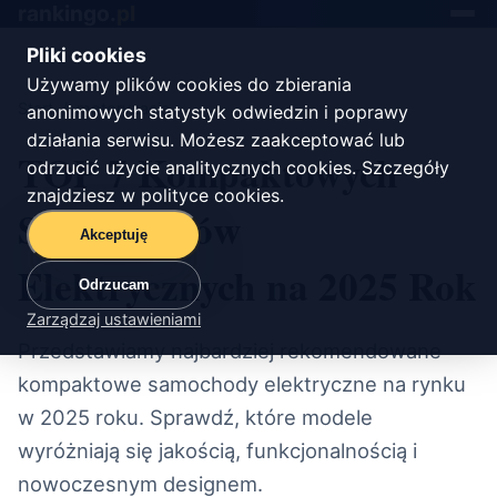
rankingo.
pl
Toggle
navigat
Pliki cookies
Używamy plików cookies do zbierania
Start
/
motoryzacja
anonimowych statystyk odwiedzin i poprawy
działania serwisu. Możesz zaakceptować lub
TOP 7 Kompaktowych
odrzucić użycie analitycznych cookies. Szczegóły
znajdziesz w
polityce cookies
.
Samochodów
Akceptuję
Elektrycznych na 2025 Rok
Odrzucam
Zarządzaj ustawieniami
Przedstawiamy najbardziej rekomendowane
kompaktowe samochody elektryczne na rynku
w 2025 roku. Sprawdź, które modele
wyróżniają się jakością, funkcjonalnością i
nowoczesnym designem.