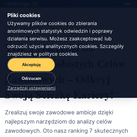
rankingo.
pl
Toggle
navigat
Pliki cookies
Używamy plików cookies do zbierania
Start
/
kariera
anonimowych statystyk odwiedzin i poprawy
działania serwisu. Możesz zaakceptować lub
TOP 7 Narzędzi do
odrzucić użycie analitycznych cookies. Szczegóły
znajdziesz w
polityce cookies
.
Analizy Osobistych Celów
Akceptuję
Zawodowych – Odkryj
Odrzucam
Zarządzaj ustawieniami
Swoją Ścieżkę Kariery!
Zrealizuj swoje zawodowe ambicje dzięki
najlepszym narzędziom do analizy celów
zawodowych. Oto nasz ranking 7 skutecznych