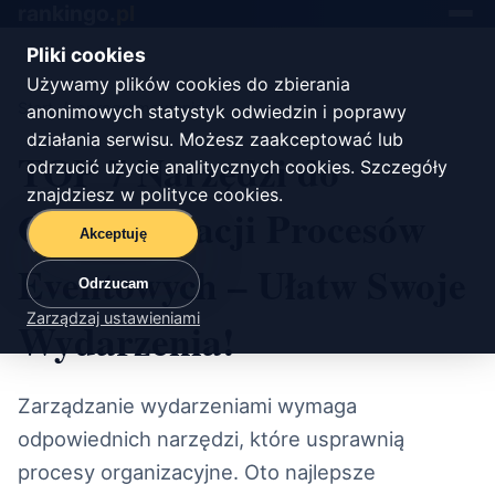
rankingo.
pl
Toggle
navigat
Pliki cookies
Używamy plików cookies do zbierania
Start
/
oprogramowanie
anonimowych statystyk odwiedzin i poprawy
działania serwisu. Możesz zaakceptować lub
TOP 7 Narzędzi do
odrzucić użycie analitycznych cookies. Szczegóły
znajdziesz w
polityce cookies
.
Optymalizacji Procesów
Akceptuję
Eventowych – Ułatw Swoje
Odrzucam
Zarządzaj ustawieniami
Wydarzenia!
Zarządzanie wydarzeniami wymaga
odpowiednich narzędzi, które usprawnią
procesy organizacyjne. Oto najlepsze