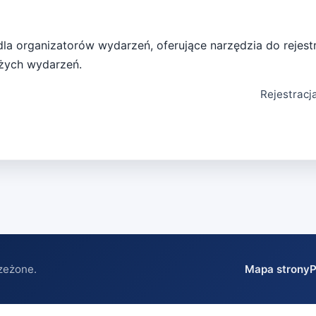
a organizatorów wydarzeń, oferujące narzędzia do rejest
użych wydarzeń.
Rejestracj
zeżone.
Mapa strony
P