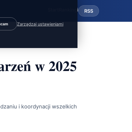
Start
Rankingi
RSS
Zarządzaj ustawieniami
ucam
arzeń w 2025
dzaniu i koordynacji wszelkich