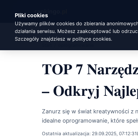
rankingo.
pl
Pliki cookies
Używamy plików cookies do zbierania anonimowych
działania serwisu. Możesz zaakceptować lub odrzuci
Szczegóły znajdziesz w
polityce cookies
.
Start
/
oprogramowanie
TOP 7 Narzędz
– Odkryj Najl
Zanurz się w świat kreatywności z 
idealne oprogramowanie, które speł
Ostatnia aktualizacja:
29.09.2025, 07:12:31