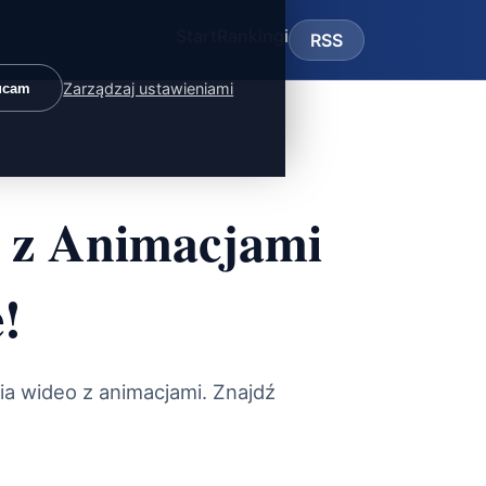
Start
Rankingi
RSS
Zarządzaj ustawieniami
ucam
 z Animacjami
!
ia wideo z animacjami. Znajdź