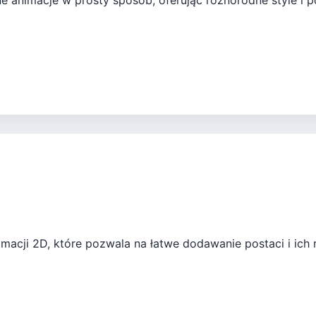
 animacje w prosty sposób, oferując różnorodne style i po
imacji 2D, które pozwala na łatwe dodawanie postaci i ich