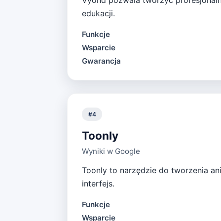
Vyond pozwala tworzyć profesjonalne
edukacji.
Funkcje
Wsparcie
Gwarancja
#
4
Toonly
Wyniki w Google
Toonly to narzędzie do tworzenia an
interfejs.
Funkcje
Wsparcie