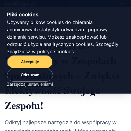
rankingo.
pl
Toggle
navigat
Pliki cookies
Używamy plików cookies do zbierania
Start
/
oprogramowanie
anonimowych statystyk odwiedzin i poprawy
działania serwisu. Możesz zaakceptować lub
TOP 7 Narzędzi do
odrzucić użycie analitycznych cookies. Szczegóły
znajdziesz w
polityce cookies
.
Współpracy w Zespołach
Akceptuję
Sprzedażowych – Zwiększ
Odrzucam
Zarządzaj ustawieniami
Efektywność Swojego
Zespołu!
Odkryj najlepsze narzędzia do współpracy w
zespołach sprzedażowych, które usprawnią