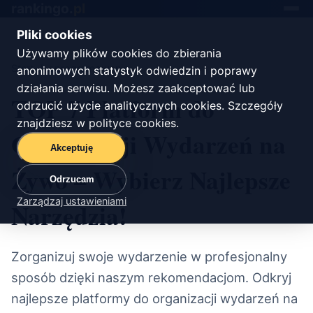
rankingo.
pl
Toggle
navigat
Pliki cookies
Używamy plików cookies do zbierania
Start
/
oprogramowanie
anonimowych statystyk odwiedzin i poprawy
działania serwisu. Możesz zaakceptować lub
TOP 7 Platform do
odrzucić użycie analitycznych cookies. Szczegóły
znajdziesz w
polityce cookies
.
Organizacji Wydarzeń na
Akceptuję
Żywo – Wybierz Najlepsze
Odrzucam
Zarządzaj ustawieniami
Narzędzia!
Zorganizuj swoje wydarzenie w profesjonalny
sposób dzięki naszym rekomendacjom. Odkryj
najlepsze platformy do organizacji wydarzeń na