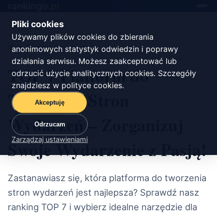
rankingo.
pl
Toggle
navigat
Pliki cookies
Używamy plików cookies do zbierania
Start
/
oprogramowanie
anonimowych statystyk odwiedzin i poprawy
działania serwisu. Możesz zaakceptować lub
TOP 7 Platform do
odrzucić użycie analitycznych cookies. Szczegóły
znajdziesz w
polityce cookies
.
Tworzenia Stron
Akceptuję
Wydarzeń – Zorganizuj
Odrzucam
Zarządzaj ustawieniami
Swoje Wydarzenie z Pasją!
Zastanawiasz się, która platforma do tworzenia
stron wydarzeń jest najlepsza? Sprawdź nasz
ranking TOP 7 i wybierz idealne narzędzie dla