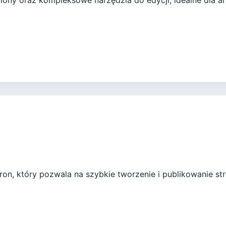
lony oraz kompleksowe narzędzia do edycji, idealne dla a
tron, który pozwala na szybkie tworzenie i publikowanie s