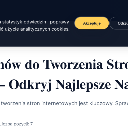
 statystyk odwiedzin i poprawy
Akceptuję
Odrz
ć użycie analitycznych cookies.
ów do Tworzenia Str
– Odkryj Najlepsze N
worzenia stron internetowych jest kluczowy. Spra
Liczba pozycji:
7