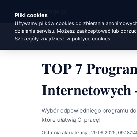
rankingo.
pl
Pliki cookies
Używamy plików cookies do zbierania anonimowych
działania serwisu. Możesz zaakceptować lub odrzuci
Szczegóły znajdziesz w
polityce cookies
.
Start
/
oprogramowanie
TOP 7 Program
Internetowych 
Wybór odpowiedniego programu do t
które ułatwią Ci pracę!
Ostatnia aktualizacja:
29.09.2025, 09:18:14