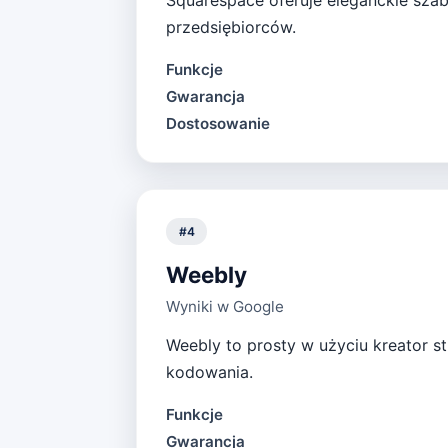
Squarespace oferuje eleganckie szab
przedsiębiorców.
Funkcje
Gwarancja
Dostosowanie
#
4
Weebly
Wyniki w Google
Weebly to prosty w użyciu kreator s
kodowania.
Funkcje
Gwarancja