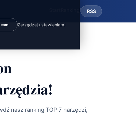
Start
Rankingi
RSS
Zarządzaj ustawieniami
ucam
on
arzędzia!
wdź nasz ranking TOP 7 narzędzi,