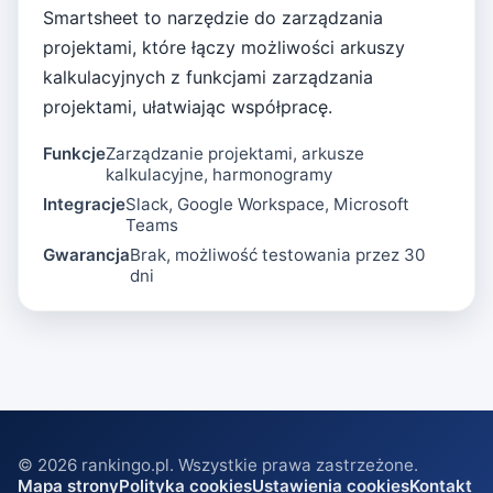
Smartsheet to narzędzie do zarządzania
projektami, które łączy możliwości arkuszy
kalkulacyjnych z funkcjami zarządzania
projektami, ułatwiając współpracę.
Funkcje
Zarządzanie projektami, arkusze
kalkulacyjne, harmonogramy
Integracje
Slack, Google Workspace, Microsoft
Teams
Gwarancja
Brak, możliwość testowania przez 30
dni
©
2026
rankingo.pl. Wszystkie prawa zastrzeżone.
Mapa strony
Polityka cookies
Ustawienia cookies
Kontakt