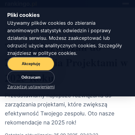
rankingo.
pl
Toggle
navigat
Pliki cookies
Używamy plików cookies do zbierania
Start
/
oprogramowanie
anonimowych statystyk odwiedzin i poprawy
działania serwisu. Możesz zaakceptować lub
TOP 7 Rozwiązań do
odrzucić użycie analitycznych cookies. Szczegóły
znajdziesz w
polityce cookies
.
Zarządzania Projektami w
Akceptuję
2025 Roku
Odrzucam
Zarządzaj ustawieniami
Przedstawiamy najlepsze rozwiązania do
zarządzania projektami, które zwiększą
efektywność Twojego zespołu. Oto nasze
rekomendacje na 2025 rok!