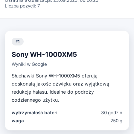
Ostatnia aktualizacja:
23.09.2025, 06:20:25
Liczba pozycji:
7
#
1
Sony WH-1000XM5
Wyniki w Google
Słuchawki Sony WH-1000XM5 oferują
doskonałą jakość dźwięku oraz wyjątkową
redukcję hałasu. Idealne do podróży i
codziennego użytku.
wytrzymałość baterii
30 godzin
waga
250 g