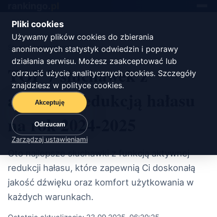
rankingo.
pl
Toggle
navigat
Pliki cookies
Używamy plików cookies do zbierania
Start
/
technologie
anonimowych statystyk odwiedzin i poprawy
działania serwisu. Możesz zaakceptować lub
TOP 7 słuchawek z
odrzucić użycie analitycznych cookies. Szczegóły
znajdziesz w
polityce cookies
.
aktywną redukcją hałasu
Akceptuję
na rok 2024-2025
Odrzucam
Zarządzaj ustawieniami
Oto najlepsze słuchawki z funkcją aktywnej
redukcji hałasu, które zapewnią Ci doskonałą
jakość dźwięku oraz komfort użytkowania w
każdych warunkach.