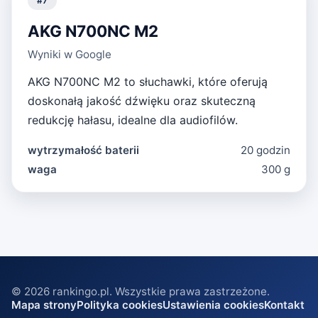
#
7
AKG N700NC M2
Wyniki w Google
AKG N700NC M2 to słuchawki, które oferują
doskonałą jakość dźwięku oraz skuteczną
redukcję hałasu, idealne dla audiofilów.
wytrzymałość baterii
20 godzin
waga
300 g
©
2026
rankingo.pl. Wszystkie prawa zastrzeżone.
Mapa strony
Polityka cookies
Ustawienia cookies
Kontakt